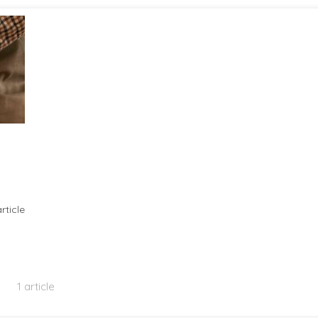
article
1 article