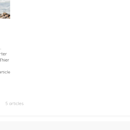
.
rter
’hier
article
5 articles